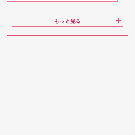
もっと見る
#
問いに対する視点
ABOUT
「問いプロジェクト
」
とは
「 問いプロジェクト -TONJO QUESTION- 」