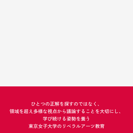
問いプロジェクトに込めた想い
それぞれの「問い」は、学内から集まった計196のアイ
ディアや各学科の教員同士や学生とのセッションを通じ
社会コミュニケーション学科
て選定いたしました。学生が身近に感じられる「問い」
から、世界が抱える社会課題について考える「問い」ま
で、分野横断的にも捉えられる「問い」を通して、ひと
つの正解を探すのではなく、領域を超え多様な視点から
ひとつの正解を探すのではなく、
学ぶこと、議論することを大切にし、学び続ける姿勢を
領域を超え多様な視点から議論することを大切にし、
養う本学ならではのリベラルアーツ教育の魅力を感じて
#
問いに対する対談コラム
学び続ける姿勢を養う
いただきたいという想いを込めています。
東京女子大学のリベラルアーツ教育