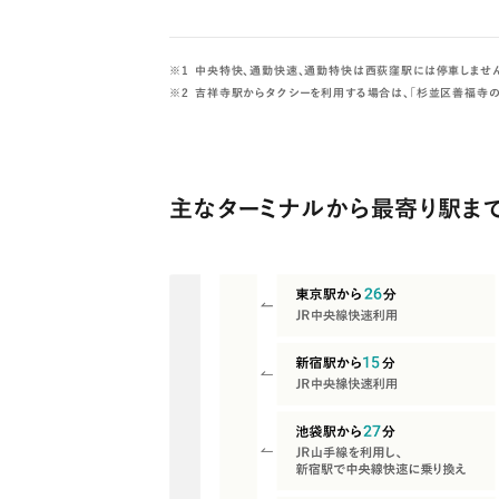
中央特快、通勤快速、通勤特快は西荻窪駅には停車しません
吉祥寺駅からタクシーを利用する場合は、「杉並区善福寺の
主なターミナルから最寄り駅ま