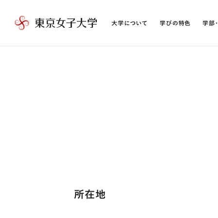
大学について
学びの特色
学部
東
京
女
子
大
学
所在地