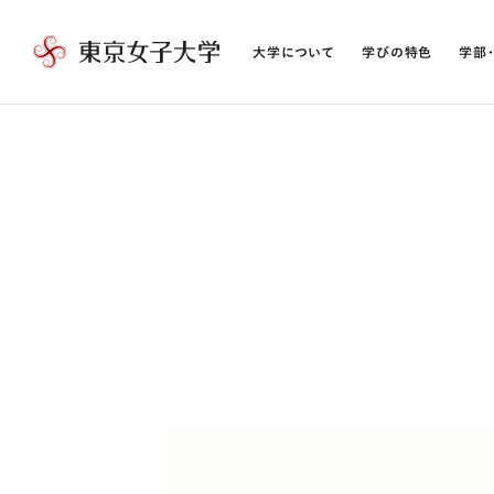
大学について
学びの特色
学部
東
京
女
子
大
学