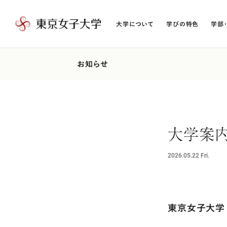
大学について
学びの特色
学部
東
京
女
お知らせ
子
大
学
大学案内
2026.05.22
Fri.
東京女子大学 G