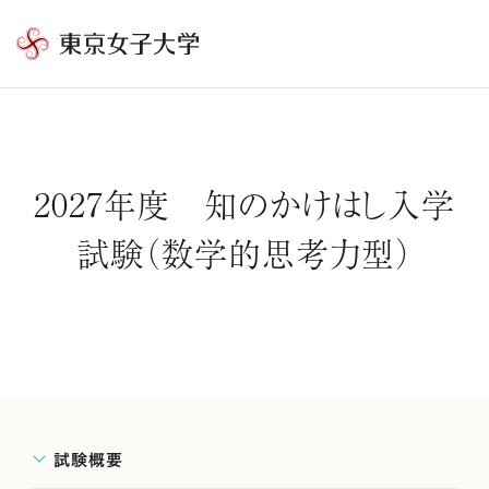
東
京
女
子
大
2027年度 知のかけはし入学
学
試験（数学的思考力型）
試験概要