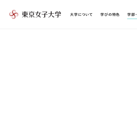
大学について
学びの特色
学部
東
京
女
子
大
学