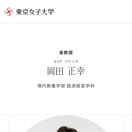
東
京
女
子
大
准教授
学
オカダ マサユキ
岡田 正幸
現代教養学部 経済経営学科