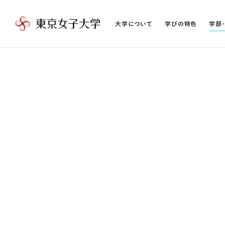
大学について
学びの特色
学部
東
京
女
子
大
学