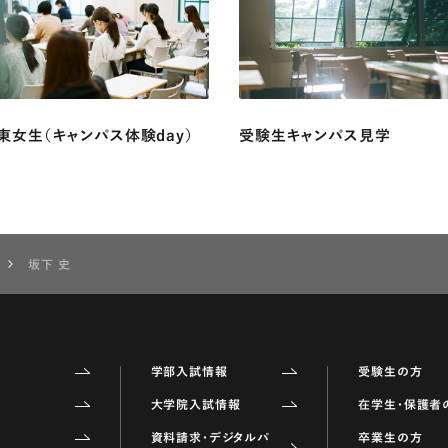
東女生（キャンパス体験day）
受験生キャンパス見学
坂下 史
学部入試情報
受験生の方
大学院入試情報
在学生・保護者
資料請求・デジタルパ
卒業生の方