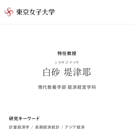
東
京
女
子
大
特任教授
学
シラサゴ テツヤ
白砂 堤津耶
現代教養学部 経済経営学科
研究キーワード
計量経済学 / 長期経済統計 / アジア経済