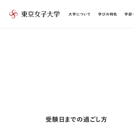
大学について
学びの特色
学部
東
京
女
子
大
学
受験日までの過ごし方