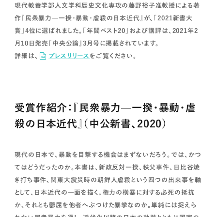
現代教養学部人文学科歴史文化専攻の藤野裕子准教授による著
作『民衆暴力—一揆・暴動・虐殺の日本近代』が、「2021新書大
賞」4位に選ばれました。「年間ベスト20」および講評は、2021年2
月10日発売『中央公論』3月号に掲載されています。
詳細は、
プレスリリース
をご覧ください。
受賞作紹介：『民衆暴力—一揆・暴動・虐
殺の日本近代』（中公新書、2020）
現代の日本で、暴動を目撃する機会はまずないだろう。では、かつ
てはどうだったのか。本書は、新政反対一揆、秩父事件、日比谷焼
き打ち事件、関東大震災時の朝鮮人虐殺という四つの出来事を軸
として、日本近代の一面を描く。権力の横暴に対する必死の抵抗
か、それとも鬱屈を他者へぶつけた暴挙なのか。単純には捉えら