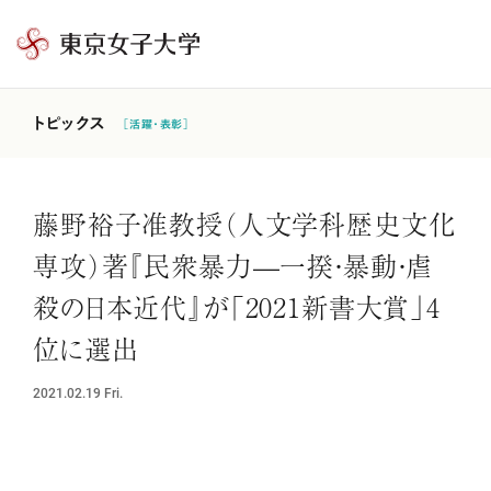
東
京
女
トピックス
［活躍・表彰］
子
大
学
藤野裕子准教授（人文学科歴史文化
専攻）著『民衆暴力—一揆・暴動・虐
殺の日本近代』が「2021新書大賞」4
位に選出
2021.02.19
Fri.