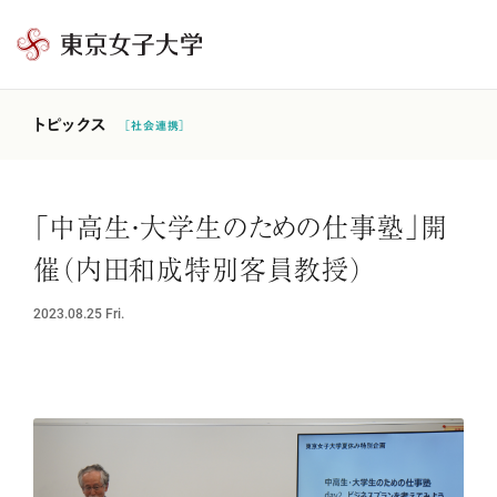
東
京
女
トピックス
［社会連携］
子
大
学
「中高生・大学生のための仕事塾」開
催（内田和成特別客員教授）
2023.08.25
Fri.