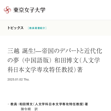
東
京
女
トピックス
［教員著書紹介］
子
大
学
三越 誕生！—帝国のデパートと近代化
の夢 （中国語版） 和田博文（人文学
科日本文学専攻特任教授）著
2025.01.02
Thu.
教員：和田博文（人文学科日本文学専攻特任教授）著
陳令嫻 訳