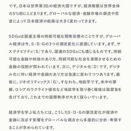
です。日本は世界第3位の経済大国ですが、経済規模は世界全体
の5％弱にとどまります。グローバルな経済・金融市場の潮流や荒
波によって日本経済の航路は大きく変わってきます。
SDGsは国連主導の持続可能な開発目標のことですが、グローバ
ル経済は今、S・D・Gの3つの潮流変化に直面しています。まず、サ
ステナビリティ（S）であり、国連のSDGsにも通じるものです。持続
可能な金融や財政のあり方、持続可能な社会を実現させるための
金融の役割が問われています。次に、デジタル化（D）です。デジタ
ル化に伴い経済や金融のあり方は急速に変わりつつあります。最
後に、ジオポリティックス（G）、すなわち、地政学です。米中の摩
擦、ロシアのウクライナ侵攻など地政学を取り巻く環境は風雲急を
告げており、これまでの国際秩序が大きく揺らいでいます。
経済学を学ぶ私たちには、こうしたS・D・Gの潮流変化が経済や
金融に及ぼす影響をグローバルな視点から多面的に分析・考察す
ることが求められています。