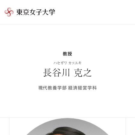
東
京
女
子
大
教授
学
ハセガワ カツユキ
長谷川 克之
現代教養学部 経済経営学科