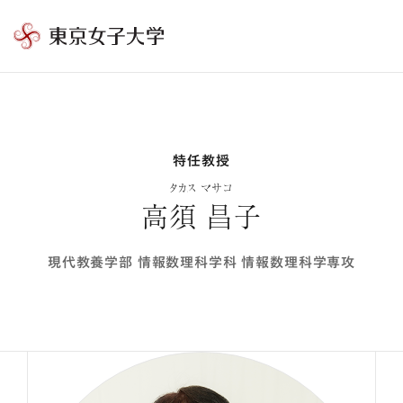
東
京
女
子
大
特任教授
学
タカス マサコ
高須 昌子
現代教養学部 情報数理科学科 情報数理科学専攻