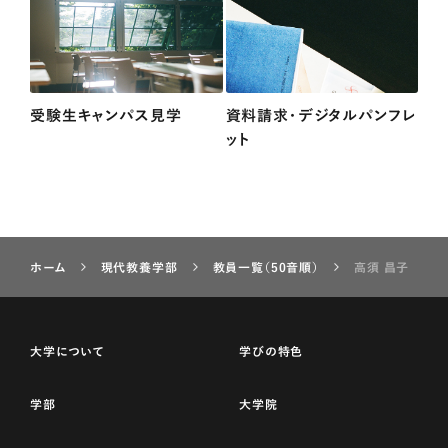
受験生キャンパス見学
資料請求・デジタルパンフレ
ット
ホーム
現代教養学部
教員一覧（50音順）
高須 昌子
大学について
学びの特色
学部
大学院