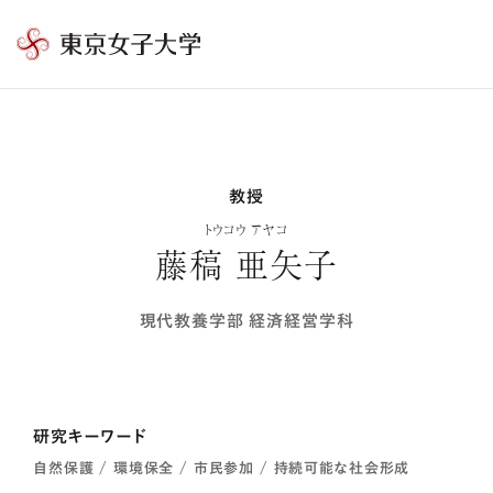
東
京
女
子
大
教授
学
トウコウ アヤコ
藤稿 亜矢子
現代教養学部 経済経営学科
研究キーワード
自然保護 / 環境保全 / 市民参加 / 持続可能な社会形成