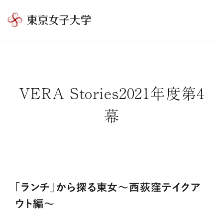
東
京
女
子
大
VERA Stories2021年度第4
学
幕
「ランチ」から探る東女～西荻窪テイクア
ウト編～