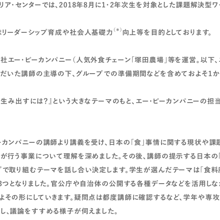
ア・センターでは、2018年8月に1・2年次生を対象とした課題解決型
（＊）
はリーダーシップ育成や社会人基礎力
向上等を目的としております。
エー・ピーカンパニー（人気外食チェーン「塚田農場」等を運営。以下、
ただいた講師の主導の下、グループでの準備期間などを含めておよそ1か
Nを生み出すには？』という大きなテーマのもと、エー・ピーカンパニーの担
。
カンパニーの講師より講義を受け、日本の「食」事情に関する現状や課
ーが行う事業について理解を深めました。その後、講師の提示する日本の
プで取り組むテーマを話し合い決定します。学生が選んだテーマは「食料
の3つとなりました。官公庁や自治体の公開する各種データなどを活用しな
よその形にしていきます。疑問点は都度講師に確認するなど、学年や専
し、議論をすすめる様子が伺えました。