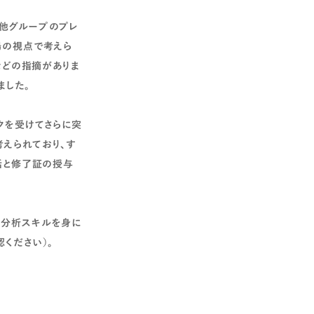
他グループのプレ
場の視点で考えら
などの指摘がありま
ました。
クを受けてさらに突
えられており、す
括と修了証の授与
や分析スキルを身に
ください）。