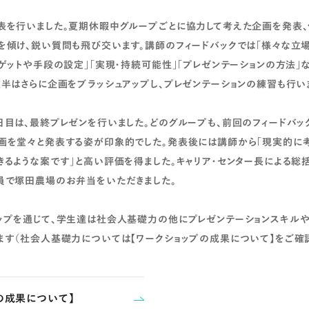
を行いました。夏期休暇中グループごとに協力して考えた企画を発表、
を傾け、鋭い質問も飛び交います。講師のフィードバックでは「様々な立
ーゲットや手段の設定」「実現・持続可能性」「プレゼンテーションの方法」
後半はさらに企画をブラッシュアップし、プレゼンテーションの練習も行い
目は、最終プレゼンを行いました。どのグループも、前回のフィードバッ
画を堂々と発表する姿が印象的でした。発表後には講師から「現実的に考
きるような案です」と高い評価を得ました。キャリア・センター長による総
員で塚田農場のお弁当をいただきました。
ップを通じて、学生達は社会人基礎力の他にプレゼンテーションスキル
ます（社会人基礎力については【ワークショップの成果について】をご確認
の成果について】