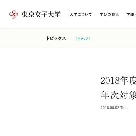
大学について
学びの特色
学部
東
京
女
トピックス
［キャリア］
子
大
学
2018
年次対象
2018.08.02
Thu.