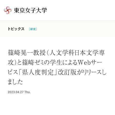
東
京
女
トピックス
［研究］
子
大
学
篠崎晃一教授（人文学科日本文学専
攻）と篠崎ゼミの学生によるWebサー
ビス「県人度判定」改訂版がリリースし
ました
2023.04.27
Thu.