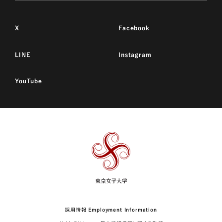
X
Facebook
LINE
Instagram
YouTube
東
京
女
子
大
学
採用情報 Employment Information