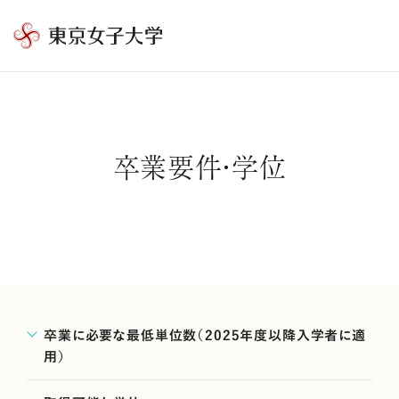
東
京
女
子
大
卒業要件・学位
学
卒業に必要な最低単位数（2025年度以降入学者に適
用）