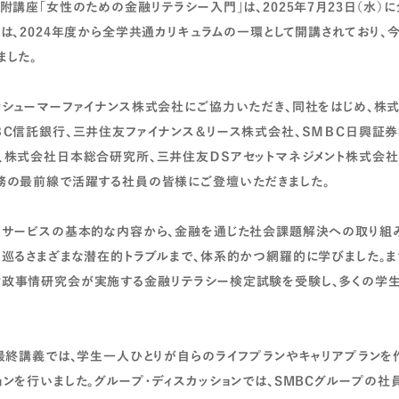
附講座「女性のための金融リテラシー入門」は、2025年7月23日（水）
は、2024年度から全学共通カリキュラムの一環として開講されており、今
ました。
ンシューマーファイナンス株式会社にご協力いただき、同社をはじめ、株
ＢＣ信託銀行、三井住友ファイナンス＆リース株式会社、ＳＭＢＣ日興証
、株式会社日本総合研究所、三井住友ＤＳアセットマネジメント株式会社
務の最前線で活躍する社員の皆様にご登壇いただきました。
・サービスの基本的な内容から、金融を通じた社会課題解決への取り組
を巡るさまざまな潜在的トラブルまで、体系的かつ網羅的に学びました。ま
政事情研究会が実施する金融リテラシー検定試験を受験し、多くの学
の最終講義では、学生一人ひとりが自らのライフプランやキャリアプランを
ョンを行いました。グループ・ディスカッションでは、SMBCグループの社