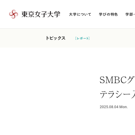
大学について
学びの特色
学部
東
京
女
トピックス
［レポート］
子
大
学
SMBC
テラシー
2025.08.04
Mon.