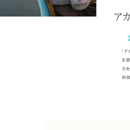
アカ
「ア
を習
力を
科目