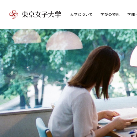
大学について
学びの特色
学部
東
京
女
子
大
学