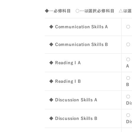
◆…必修科目 ○…は選択必修科目 △は選
◆ Communication Skills A
○ 
◆ Communication Skills B
○ 
○ 
◆ Reading I A
A
○ 
◆ Reading I B
B
○ 
◆ Discussion Skills A
Di
○ 
◆ Discussion Skills B
Di