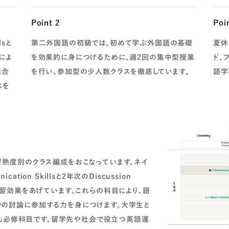
Point 2
Poi
lsと
第二外国語の初級では、初めて学ぶ外国語の基礎
夏休
ーによ
を効果的に身につけるために、週2回の集中型授業
ド、
総合
を行い、参加型の少人数クラスを徹底しています。
語学
スを
習熟度別のクラス編成をおこなっています。ネイ
ion Skillsと2年次のDiscussion
学習効果をあげています。これらの科目により、語
での討論に参加する力を身につけます。大学生と
ngも必修科目です。留学先や社会で役立つ英語運