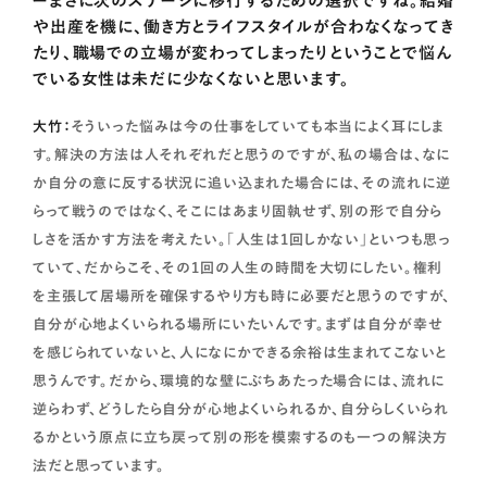
ーまさに次のステージに移行するための選択ですね。結婚
や出産を機に、働き方とライフスタイルが合わなくなってき
たり、職場での立場が変わってしまったりということで悩ん
でいる女性は未だに少なくないと思います。
大竹：
そういった悩みは今の仕事をしていても本当によく耳にしま
す。解決の方法は人それぞれだと思うのですが、私の場合は、なに
か自分の意に反する状況に追い込まれた場合には、その流れに逆
らって戦うのではなく、そこにはあまり固執せず、別の形で自分ら
しさを活かす方法を考えたい。「人生は1回しかない」といつも思っ
ていて、だからこそ、その1回の人生の時間を大切にしたい。権利
を主張して居場所を確保するやり方も時に必要だと思うのですが、
自分が心地よくいられる場所にいたいんです。まずは自分が幸せ
を感じられていないと、人になにかできる余裕は生まれてこないと
思うんです。だから、環境的な壁にぶちあたった場合には、流れに
逆らわず、どうしたら自分が心地よくいられるか、自分らしくいられ
るかという原点に立ち戻って別の形を模索するのも一つの解決方
法だと思っています。