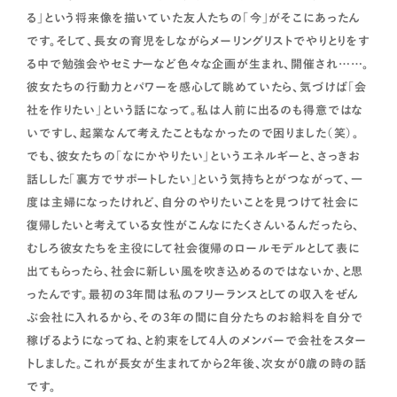
る」という将来像を描いていた友人たちの「今」がそこにあったん
です。そして、長女の育児をしながらメーリングリストでやりとりをす
る中で勉強会やセミナーなど色々な企画が生まれ、開催され……。
彼女たちの行動力とパワーを感心して眺めていたら、気づけば「会
社を作りたい」という話になって。私は人前に出るのも得意ではな
いですし、起業なんて考えたこともなかったので困りました（笑）。
でも、彼女たちの「なにかやりたい」というエネルギーと、さっきお
話しした「裏方でサポートしたい」という気持ちとがつながって、一
度は主婦になったけれど、自分のやりたいことを見つけて社会に
復帰したいと考えている女性がこんなにたくさんいるんだったら、
むしろ彼女たちを主役にして社会復帰のロールモデルとして表に
出てもらったら、社会に新しい風を吹き込めるのではないか、と思
ったんです。最初の3年間は私のフリーランスとしての収入をぜん
ぶ会社に入れるから、その3年の間に自分たちのお給料を自分で
稼げるようになってね、と約束をして4人のメンバーで会社をスター
トしました。これが長女が生まれてから2年後、次女が0歳の時の話
です。