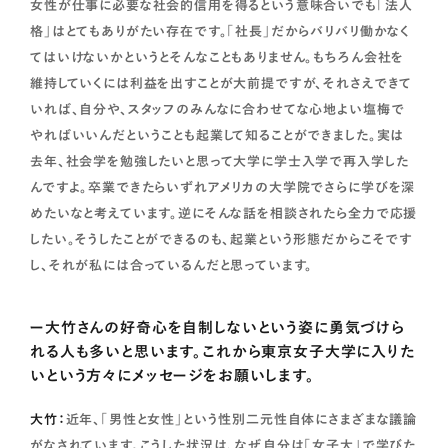
女性が仕事に必要な社会的信用を得るという意味合いでも「法人
格」はとてもありがたい存在です。「社長」だからバリバリ働かなく
てはいけないかというとそんなこともありません。もちろん会社を
維持していくには利益を出すことが大前提ですが、それさえできて
いれば、自分や、スタッフのみんなに合わせてな心地よい塩梅で
やればいいんだということも起業して知ることができました。実は
去年、社会学を勉強したいと思って大学に学士入学で再入学した
んですよ。卒業できたらいずれアメリカの大学院でさらに学びを深
めたいなと考えています。逆にそんな話を相談されたら全力で応援
したい。そうしたことができるのも、起業という形態だからこそです
し、それが私には合っているんだと思っています。
ー大竹さんの好奇心を自制しないという姿に勇気づけら
れる人も多いと思います。これから東京女子大学に入りた
いという方々にメッセージをお願いします。
大竹：
近年、「男性と女性」という性別二元性自体にさまざまな議論
がなされています。こうした状況は、なぜ自分は「女子大」で学びた