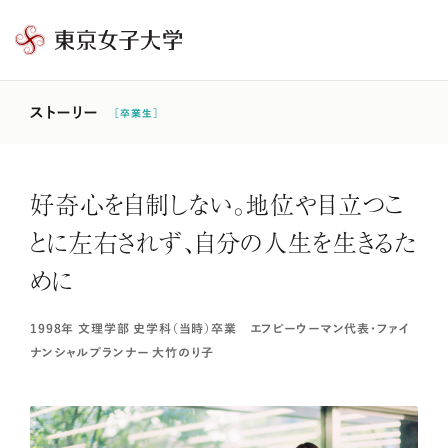
東
京
女
ストーリー
［卒業生］
子
大
学
好奇心を自制しない。地位や目立つこ
とに左右されず、自分の人生を生きるた
めに
1998年 文理学部 史学科（当時）卒業 エフピーウーマン代表・ファイ
ナンシャルプランナー 大竹のり子