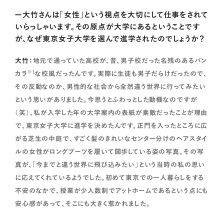
ー大竹さんは「女性」という視点を大切にして仕事をされて
いらっしゃいます。その原点が大学にあるということです
が、なぜ東京女子大学を選んで進学されたのでしょうか？
大竹：
地元で通っていた高校が、昔、男子校だった名残のあるバン
※1
カラ
な校風だったんです。実際に生徒も男子だらけだったので、
その反動なのか、男性的な社会から全然違う世界に行ってみたい
という思いがありました。今思うとふわっとした動機なのですが
（笑）、私が入学した年の大学案内の表紙が素敵だったことが理由
で、東京女子大学に進学を決めたんです。正門を入ったところに広
がる芝生の中庭で、すごく髪のきれいなセンター分けのヘアスタイ
ルの女性がロングブーツを履いて闊歩している姿の写真。その写
真が、「今までと違う世界に飛び込みたい」という当時の私の思い
に応えてくれているようでした。初めて東京での一人暮らしをする
不安のなかで、授業が少人数制でアットホームであるという点にも
安心感があって、そこにも大きく惹かれました。