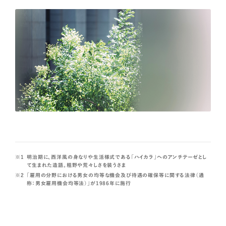
明治期に、西洋風の身なりや生活様式である「ハイカラ」へのアンチテーゼとし
て生まれた造語。粗野や荒々しさを装うさま
「雇用の分野における男女の均等な機会及び待遇の確保等に関する法律（通
称：男女雇用機会均等法）」が1986年に施行