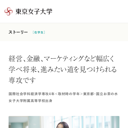
東
京
女
ストーリー
［在学生］
子
大
学
経営、金融、マーケティングなど幅広く
学べ将来、進みたい道を見つけられる
専攻です
国際社会学科経済学専攻4年＜取材時の学年＞東京都・国立お茶の水
女子大学附属高等学校出身