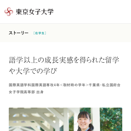
東
京
女
ストーリー
［在学生］
子
大
学
語学以上の成長実感を得られた留学
や大学での学び
国際英語学科国際英語専攻4年＜取材時の学年＞千葉県・私立国府台
女子学院高等部 出身