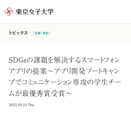
東
京
女
トピックス
［活躍・表彰］
子
大
学
SDGsの課題を解決するスマートフォン
アプリの提案～アプリ開発ブートキャン
プでコミュニケーション専攻の学生チー
ムが最優秀賞受賞～
2022.09.22
Thu.