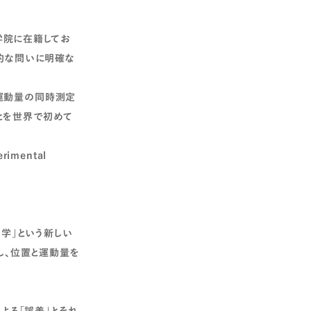
学院に在籍してお
本的な問いに明確な
運動量の同時測定
とを世界で初めて
rimental
力学」という新しい
し、位置と運動量を