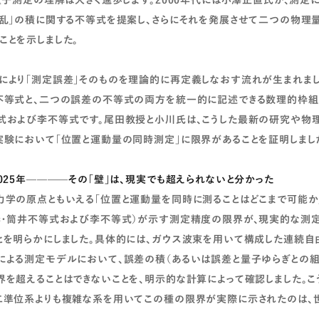
量子測定の理解は大きく進歩します。2000年代には小澤正直氏が、測定に
擾乱」の積に関する不等式を提案し、さらにそれを発展させて二つの物理
ことを示しました。
により「測定誤差」そのものを理論的に再定義しなおす流れが生まれま
不等式と、二つの誤差の不等式の両方を統一的に記述できる数理的枠組
式および李不等式です。尾田教授と小川氏は、こうした最新の研究や物
実験において「位置と運動量の同時測定」に限界があることを証明しまし
2025年————その「壁」は、現実でも超えられないと分かった
力学の原点ともいえる「位置と運動量を同時に測ることはどこまで可能か
李・筒井不等式および李不等式）が示す測定精度の限界が、現実的な測
とを明らかにしました。具体的には、ガウス波束を用いて構成した連続自
による測定モデルにおいて、誤差の積（あるいは誤差と量子ゆらぎとの組
界を超えることはできないことを、明示的な計算によって確認しました。こ
二準位系よりも複雑な系を用いてこの種の限界が実際に示されたのは、