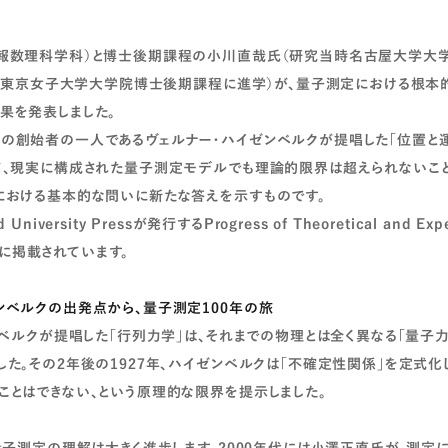
報数理科学科）と博士後期課程の小川直哉氏（研究当時名古屋大学大
月より東京女子大学大学院博士後期課程に進学）が、量子測定における根
果を発表しました。
の創始者の一人であるヴェルナー・ハイゼンベルクが提唱した「位置と
て、現実に構成された量子測定モデルでも理論的限界は超えられないこ
における基本的な問いに新たな答えを示すものです。
niversity Pressが発行するProgress of Theoretical and Expe
EP）に掲載されています。
ンベルクの出発点から、量子測定100年の旅
ンベルクが提唱した「行列力学」は、それまでの物理とは全く異なる「量子
した。その2年後の1927年、ハイゼンベルクは「不確定性関係」を定式化
ことはできない、という原理的な限界を提示しました。