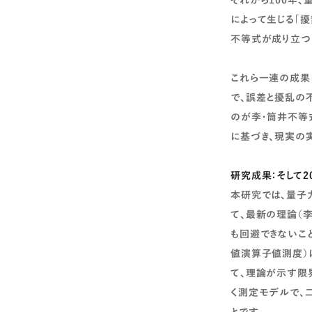
それから100年、
によって生じる「
不等式が成り立つ
これら一連の成果
で、誤差と擾乱の
のが李・筒井不等
に基づき、現実の
研究成果：
そして
本研究では、量子
て、最新の理論（
も回避できないこ
値演算子値測度）
て、理論が示す限
く測定モデルで、