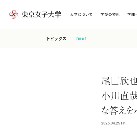
大学について
学びの特色
学部
東
京
女
トピックス
［研究］
子
大
学
尾田欣也
小川直
な答えを
2025.04.25
Fri.