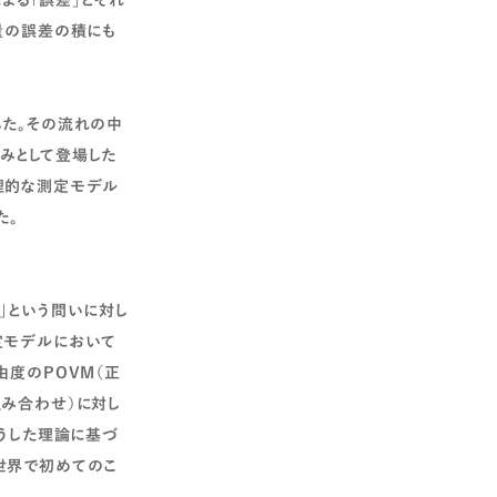
よる「誤差」とそれ
量の誤差の積にも
した。その流れの中
みとして登場した
理的な測定モデル
た。
」という問いに対し
定モデルにおいて
由度のPOVM（正
み合わせ）に対し
うした理論に基づ
世界で初めてのこ