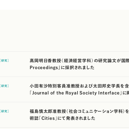
髙岡明日香教授（経済経営学科）の研究論文が国際学術誌『
［研究］
Proceedings』に採択されました
小田有沙特別客員准教授および太田邦史学長を含
［研究］
「Journal of the Royal Society Interfa
福島慎太郎准教授（社会コミュニケーション学科）
［研究］
術誌「Cities」にて発表されました