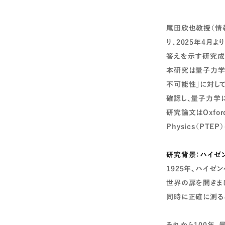
尾田欣也教授（情
り、2025年4
答えを示す研究成
本研究は量子力学
不可能性」に対し
確認し、量子力学
研究論文はOxford U
Physics（PT
研究背景：
ハイゼ
1925年、ハイゼ
世界の扉を開きま
同時に正確に測る