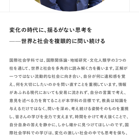
変化の時代に、揺るがない思考を
国際関係学と世界の文化や社会に関する基礎を身に
1年次
つけ、文献の読解力とプレゼンテーション能力を養いま
——世界と社会を複眼的に問い続ける
す。
国際社会学科では、国際関係論・地域研究・文化人類学の3つの
国際関係法や政治と外交、文化人類学などを学び、国
柱を通して、世界と社会を多角的に読み解く力を養います。正解が
2年次
際社会や世界諸地域を体系的に理解する方法論を修
一つではない流動的な社会に向き合い、自分が何に違和感を覚
得します。
え、何を大切にしたいのかを問い直すことを重視しています。情報
があふれる現代においても安易に流されず、自分の言葉で考え、
意見を述べる力を育てることが本学科の目標です。教員は知識を
各専門領域における最先端の研究を学び、学際的な視
3年次
与えるだけではなく、問いを深め、考え続ける姿勢そのものを重視
点で国際社会や世界諸地域を分析します。
し、皆さんの学びを全力で支えます。時間をかけて考え抜くことで、
自分自身の答えを静かに、しかし確かに見つけてほしいのです。国
4年間の研究成果と知識を生かして、卒業論文を作成
際社会学科での学びは、変化の激しい社会の中でも思考を保ち、
4年次
し、論理的に考える力と明晰な文章を書く力を磨きま