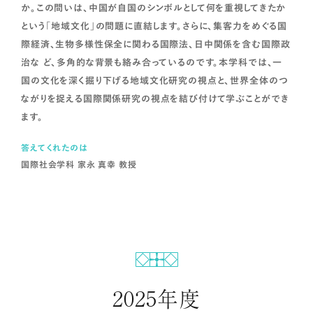
か。この問いは、中国が自国のシンボルとして何を重視してきたか
という「地域文化」の問題に直結します。さらに、集客力をめぐる国
際経済、生物多様性保全に関わる国際法、日中関係を含む国際政
治な ど、多角的な背景も絡み合っているのです。本学科では、一
国の文化を深く掘り下げる地域文化研究の視点と、世界全体のつ
ながりを捉える国際関係研究の視点を結び付けて学ぶことができ
ます。
答えてくれたのは
国際社会学科 家永 真幸 教授
17世紀の植民地時代から今日までの、女性とジェンダーを中心に
据えたアメリカ史を学びます。現代のアメリカで噴出する諸問題—
中絶、ハラスメント、人種、移民など—をアメリカの歴史的経験の
深みから理解することを目指します。
2025年度
カリキュラム概要・授業・演習内容を
見る