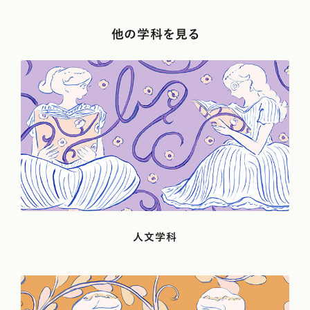
海外への憧れを形に変える多様な学びとの出合
他の学科を見る
い
国際社会学科国際関係専攻2年＜取材時の学年＞国立お茶の水女子
大学附属高等学校 出身
人文学科