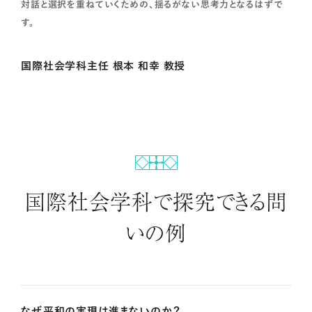
対話と選択を重ねていくための、揺るがない思考力となるはずで
す。
す。
国際社会学科主任 根本 和幸 教授
カリキュラムマップ
授業科目の概要（授業科目ごとの目標及び内容）
国際社会学科で探究できる問
PICK UP授業
いの例
ジェンダー国際関係論
なぜ平和の実現は進まないのか？