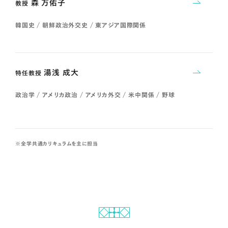
森 万佑子
教授
韓国史 / 朝鮮政治外交史 / 東アジア国際関係
湯浅 成大
特任教授
政治学 / アメリカ政治 / アメリカ外交 / 米中関係 / 野球
全学共通カリキュラムを主に担当