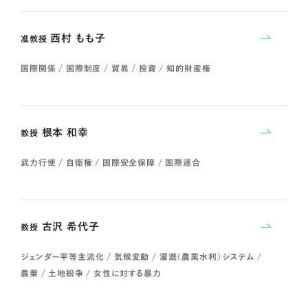
西村 もも子
准教授
国際関係 / 国際制度 / 貿易 / 投資 / 知的財産権
根本 和幸
教授
武力行使 / 自衛権 / 国際安全保障 / 国際連合
古沢 希代子
教授
ジェンダー平等主流化 / 気候変動 / 灌漑（農業水利）システム /
農業 / 土地紛争 / 女性に対する暴力