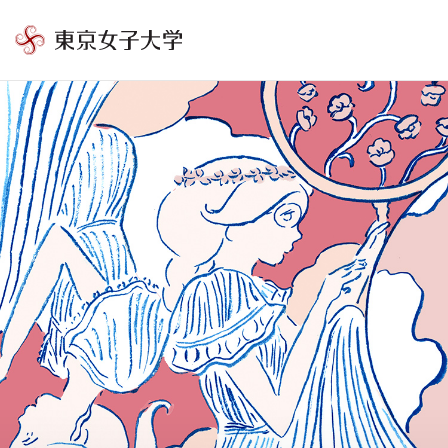
東
京
女
子
大
学