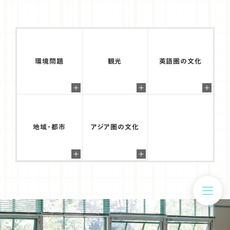
大学で得た語学力や新たな知識を得る習慣を糧
環境問題
観光
英語圏の文化
に世界経済の発展に貢献する
2022年 国際社会学科 国際関係専攻（当時）卒業 丸紅株式会社
地域・都市
アジア圏の文化