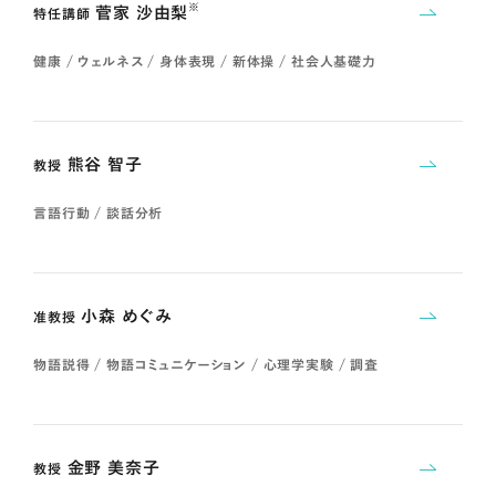
※
菅家 沙由梨
特任講師
健康 / ウェルネス / 身体表現 / 新体操 / 社会人基礎力
熊谷 智子
教授
言語行動 / 談話分析
小森 めぐみ
准教授
物語説得 / 物語コミュニケーション / 心理学実験 / 調査
金野 美奈子
教授