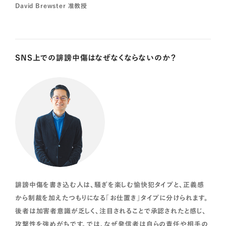
David Brewster 准教授
学校や企業、地域でのソーシャルメディア（SNS）の活用例をもと
に、SNSの特徴やコミュニティデザインについて学習。実践を通
じ、コミュニティに対するSNS活用の可能性と限界を考えていきま
SNS上での誹謗中傷はなぜなくならないのか？
す。
カリキュラム概要・授業・演習内容を
見る
誹謗中傷を書き込む人は、騒ぎを楽しむ愉快犯タイプと、正義感
から制裁を加えたつもりになる「お仕置き」タイプに分けられます。
後者は加害者意識が乏しく、注目されることで承認されたと感じ、
攻撃性を強めがちです。では、なぜ発信者は自らの責任や相手の