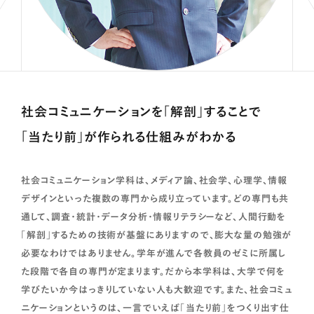
1年次
の学びの土台を築きます。
各コースの内容を広く横断的に学ぶとともに、社会調査
2年次
やデータ分析など、研究の技法を身につけます。
社会コミュニケーションを「解剖」することで
専門領域を選択。少人数の演習を通して知識を構築し、
3年次
「当たり前」が作られる仕組みがわかる
実習形式で社会調査のスキルを修得します。
4年間の総仕上げとして、それまで学んだ知識や社会調
社会コミュニケーション学科は、メディア論、社会学、心理学、情報
4年次
査の技法を駆使し、自分の卒業論文として残します。
デザインといった複数の専門から成り立っています。どの専門も共
通して、調査・統計・データ分析・情報リテラシーなど、人間行動を
「解剖」するための技術が基盤にありますので、膨大な量の勉強が
必要なわけではありません。学年が進んで各教員のゼミに所属し
た段階で各自の専門が定まります。だから本学科は、大学で何を
カリキュラムマップ
学びたいか今はっきりしていない人も大歓迎です。また、社会コミュ
ニケーションというのは、一言でいえば「当たり前」をつくり出す仕
授業科目の概要（授業科目ごとの目標及び内容）