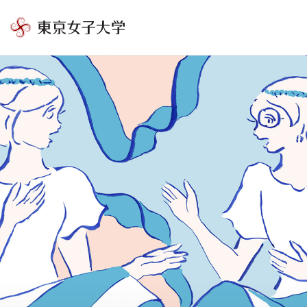
東
京
女
子
大
学