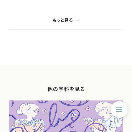
もっと見る
人生の在り方は唯一無二。幅広い視野で社会と
他の学科を見る
の関わりを捉えます
国際社会学科社会学専攻3年＜取材時の学年＞石川県・私立北陸学院
高等学校 出身